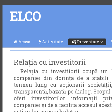
ELCO
Acasa
Activitate
Prezentare
Relația cu investitorii
Relația cu investitorii ocupă un lo
companiei din dorința de a stabili 
termen lung cu acționarii societăți
transparentă, bazată pe dialog. Scopul a
oferi investitorilor informații p
companiei și de a facilita accesul acest
acțiunilor pe care le dețin.