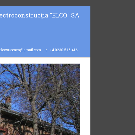
ectroconstrucţia "ELCO" SA
elcosuceava@gmail.com
+4 0230 516 416