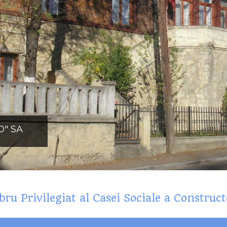
O" SA
u Privilegiat al Casei Sociale a Construct